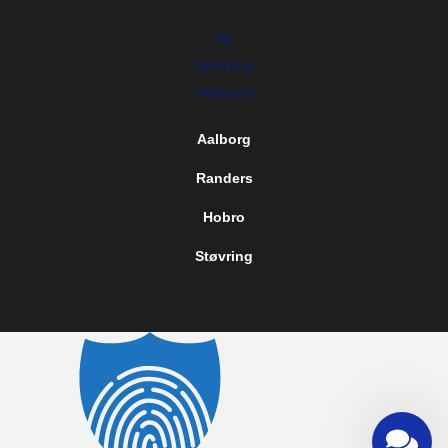
Als
Skørping
Hadsund
Aalborg
Randers
Hobro
Støvring