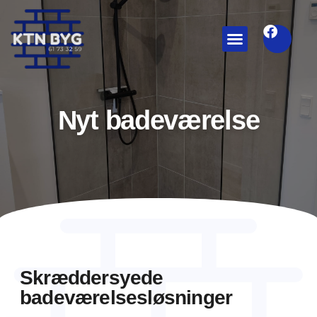
Vi tilbyder
Nyt badeværelse
Skræddersyede
badeværelsesløsninger