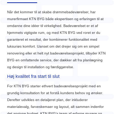
Når det kommer til at skabe drømmebadeværelser, har
murerfirmaet KTN BYG både ekspertisen og erfaringen til at
omdanne dine idéer til virkelighed. Badeværelset er et af
hjemmets vigtigste rum, og med KTN BYG ved roret er du
garanteret et resultat, der kombinerer funktionalitet med
luksuriøs komfort. Uanset om det drejer sig om en simpel
renovering eller et helt nyt badeværelsesprojekt, tilbyder KTN
BYG en omfattende service, der dækker alt fra planlægning
og design til installation og færdiggørelse.
Høj kvalitet fra start til slut
For KTN BYG starter ethvert badeværelsesprojekt med en
grundig konsultation for at forstå kundens behov og ønsker.
Derefter udvikles en detaljeret plan, der inkluderer
materialevalg, farveskemaer og layout, alt sammen indenfor
det angivne budget. KTN BYG’s team af erfarne murere og