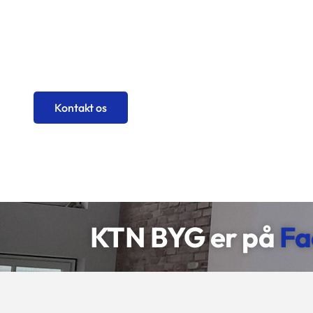
Kontakt os
KTN BYG er ​på
Fa