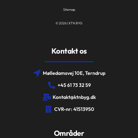
Sitemap
© 2026 | KTN BYG
Kontakt os
Mølledamsvej 10E, Terndrup
+45 61 73 32 59
Kontakt@ktnbyg.dk
CVR-nr: 41513950
Områder