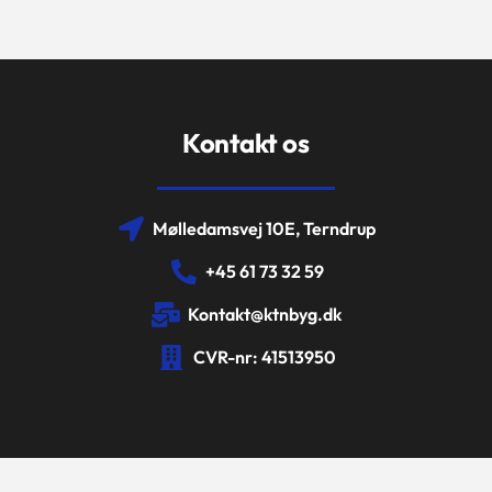
Kontakt os
Mølledamsvej 10E, Terndrup
+45 61 73 32 59
Kontakt@ktnbyg.dk
CVR-nr: 41513950