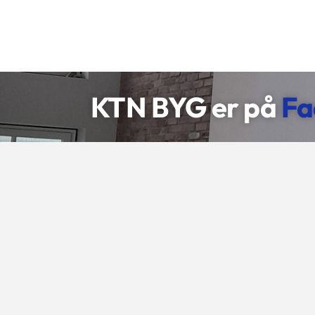
KTN BYG er ​på
Fa