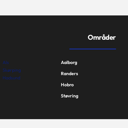
Områder
Als
Aalborg
Skørping
Randers
Hadsund
Hobro
Støvring